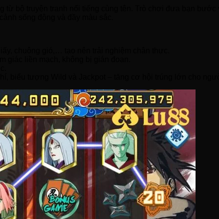
 từ bộ truyện tranh nổi tiếng cùng tên. Trò chơi đưa bạn bước 
 cảnh sống động và đầy màu sắc.
iấy, chuông gió,… tạo nên trải nghiệm chân thực.
m giác liền mạch, không bị gián đoạn.
c.
í, biểu tượng Wild và Jackpot – tăng cơ hội trúng lớn cho ngườ