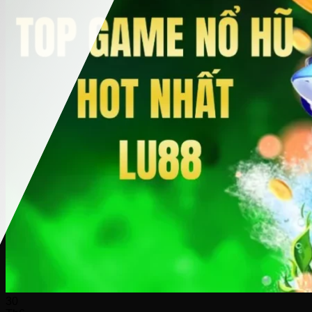
ĐĂNG NHẬP
ĐĂNG KÝ
30