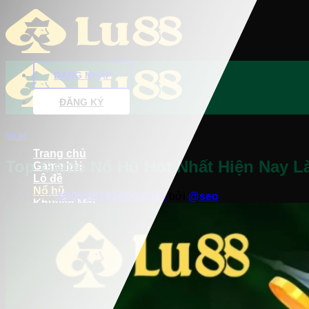
Bỏ
qua
nội
dung
ĐĂNG NHẬP
ĐĂNG KÝ
Nổ hũ
Trang chủ
Top Game Nổ Hũ Hot Nhất Hiện Nay L
Game bài
Lô đề
Nổ hũ
Đăng vào
30/06/2025
30/06/2025
bởi
@seo
Khuyến Mãi
Hệ Thống Đại Lý
Hướng Dẫn
Tải App
Rút Tiền
Nạp Tiền
Đăng Ký