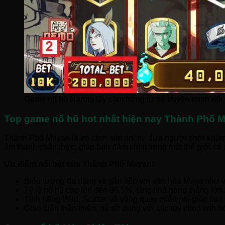
Game nổ hũ Naruto lấy cảm hứng từ bộ truyện tranh nổi 
Top game nổ hũ hot nhất hiện nay Thành Phố 
Thành Phố Mayan là trò chơi slot online đưa người chơi khá
âm thanh chân thực, giúp bạn đắm chìm trong một thế giới cổ
Ưu điểm nổi bật của Thành Phố Mayan:
Biểu tượng đa dạng và gắn liền với văn hóa Maya như v
Tỷ lệ nổ hũ cao lên đến 96.5%, tăng khả năng thắng lớn.
Tính năng Wild, Scatter và vòng quay miễn phí giúp bạn
Giao diện thân thiện, dễ sử dụng với các tùy chọn linh 