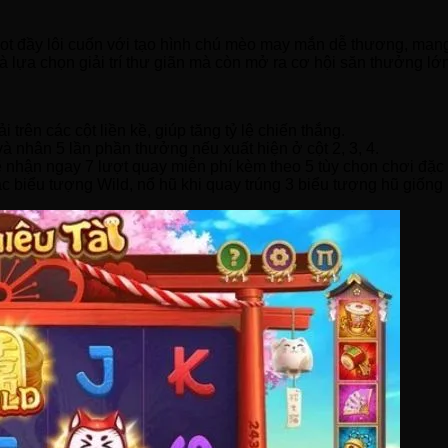
slot đầy lôi cuốn với tạo hình chú mèo may mắn dễ thương, ma
 là lựa chọn giải trí thư giãn mà còn mở ra cơ hội săn thưởng l
 trên các cột liền kề, giúp tăng tỷ lệ chiến thắng.
à nhân 5 lần phần thưởng nếu xuất hiện ở cột 2, 3, 4.
ẽ nhận ngay 7 lượt quay miễn phí kèm theo 5 tùy chọn chơi đặc 
c biểu tượng Wild, nổ hũ khi quay trúng 3 biểu tượng hũ giống