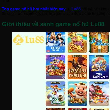
Th6
Top game nổ hũ hot nhất hiện nay
tại
Lu88
nổi bật với kho 
lôi cuốn. Bên cạnh đó, các tựa game còn được đầu tư công ng
Giới thiệu về sảnh game nổ hũ Lu88