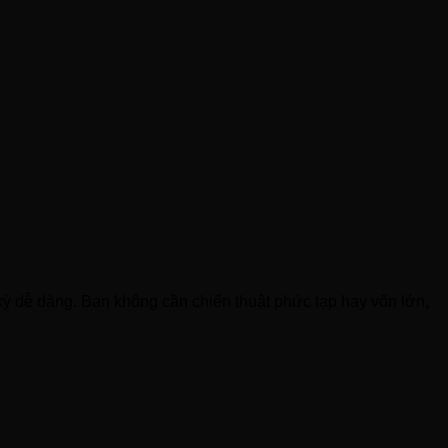
ỳ dễ dàng. Bạn không cần chiến thuật phức tạp hay vốn lớn,