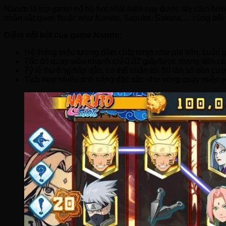
Naruto là top game nổ hũ hot nhất hiện nay được lấy cảm hứng
nhân vật quen thuộc như Naruto, Sasuke, Sakura,… cùng bối
Điểm nổi bật của game Naruto:
Hệ thống biểu tượng đậm chất ninja như phi tiêu, cuộn g
Tốc độ quay siêu nhanh chỉ 0.02 giây/lượt, mang đến cả
Tỷ lệ thưởng hấp dẫn, có thể nhân tới 50 lần số tiền cượ
Tích hợp nhiều tính năng đặc sắc như vòng quay miễn ph