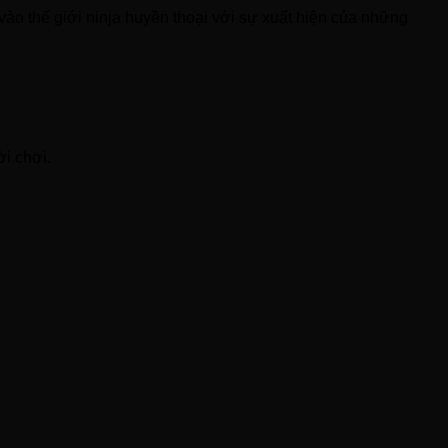
vào thế giới ninja huyền thoại với sự xuất hiện của những
i chơi.