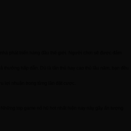
nhà phát triển hàng đầu thế giới. Người chơi sẽ được đắm
ả thưởng hấp dẫn. Dù là tân thủ hay cao thủ lâu năm, bạn đều
 ưu lợi nhuận trong từng lần đặt cược.
i. Những top game nổ hũ hot nhất hiện nay này gây ấn tượng