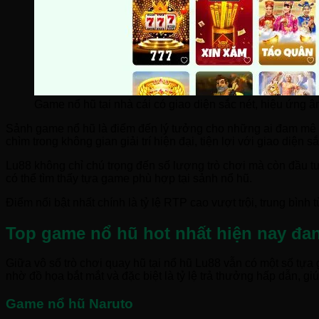
Game nổ hũ tại nhà cái có giao diện sắc nét, hiệu ứng 
Sảnh game nổ hũ là điểm đến lý tưởng cho những ai đam mê q
chìm trong không gian giải trí hiện đại, tiện lợi với giao diệ
Lu88 không chỉ chú trọng đến số lượng trò chơi mà còn đầu t
có thể tìm thấy tựa game phù hợp tại sảnh nổ hũ.
Điểm nổi bật nhất chính là tỷ lệ RTP cao vượt trội, trung bình 
Top game nổ hũ hot nhất hiện nay đan
Giữa vô số trò chơi quay hũ tại nổ hũ Lu88 vẫn có một số tự
nhờ đồ họa bắt mắt và đặc biệt là tỷ lệ trả thưởng hấp dẫn, g
Game nổ hũ Naruto