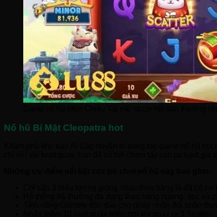
Game nổ hũ Mèo Chiêu Tài mở ra cơ hội săn thưởng lớ
Nổ hũ Bí Mật Cleopatra hot
Khám phá kho báu Ai Cập huyền bí trong top game nổ hũ hot n
chỉ với vài lượt quay, bạn đã có thể chạm tay vào jackpot giá tr
Những ưu điểm nổi bật của trò chơi nổ hũ này bao gồm:
Chỉ cần 3 biểu tượng giống nhau theo hàng là đã có cơ h
Hệ thống trả thưởng đa dạng theo hàng ngang, dọc và z
Tính năng Gamble độc đáo cho phép nhân đôi phần thư
Nhận thêm 10 lượt quay miễn phí khi quay ra 3 Scatter.