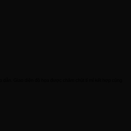
p dẫn. Giao diện đồ họa được chăm chút tỉ mỉ kết hợp cùng