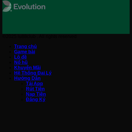
©2025 lu88club . All rights reserved
Trang chủ
Game bài
Lô đề
Nổ hũ
Khuyến Mãi
Hệ Thống Đại Lý
Hướng Dẫn
Tải App
Rút Tiền
Nạp Tiền
Đăng Ký