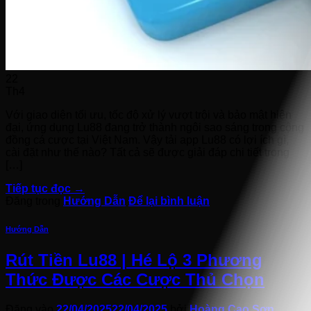
22
Th4
Với giao diện tối ưu, tốc độ xử lý vượt trội và bảo mật hiện
đại, ứng dụng Lu88 đang trở thành ngôi sao sáng trong cộng
đồng cá cược tại Việt Nam. Vậy tải app Lu88 có lợi ích gì,
cài đặt như thế nào? Tất cả sẽ được giải đáp chi tiết trong
[…]
Tiếp tục đọc
→
Đăng trong
Hướng Dẫn
Để lại bình luận
Hướng Dẫn
Rút Tiền Lu88 | Hé Lộ 3 Phương
Thức Được Các Cược Thủ Chọn
Đăng vào
22/04/2025
22/04/2025
bởi
Hoàng Cao Sơn