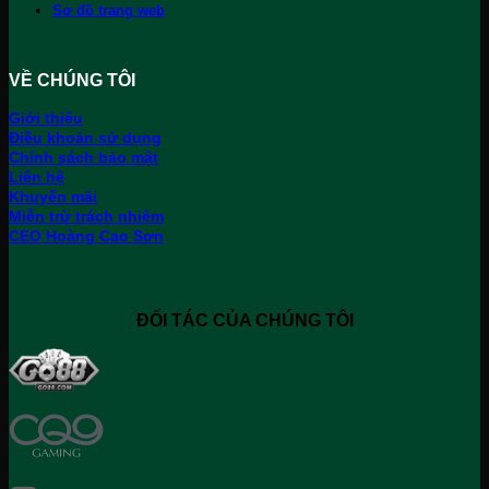
Sơ đồ trang web
VỀ CHÚNG TÔI
Giới thiệu
Điều khoản sử dụng
Chính sách bảo mật
Liên hệ
Khuyến mãi
Miễn trừ trách nhiệm
CEO Hoàng Cao Sơn
ĐỐI TÁC CỦA CHÚNG TÔI