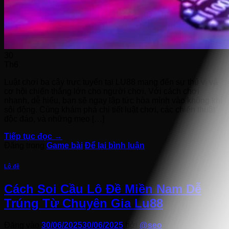
30
Th6
Luật chơi ba cây trực tuyến tại LU88 mang đến sự thú vị và
cơ hội chiến thắng lớn cho người chơi. Với cách chơi
nhanh, dễ hiểu, bạn sẽ ngay lập tức hòa mình vào không khí
sôi động. Cùng khám phá chi tiết luật chơi, các chiến thuật
độc đáo, và những mẹo […]
Tiếp tục đọc
→
Đăng trong
Game bài
Để lại bình luận
Lô đề
Cách Soi Cầu Lô Đề Miền Nam Dễ
Trúng Từ Chuyên Gia Lu88
Đăng vào
30/06/2025
30/06/2025
bởi
@seo