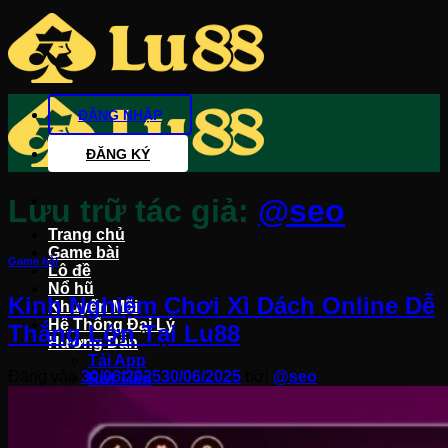
Bỏ
qua
nội
dung
ĐĂNG NHẬP
ĐĂNG KÝ
Lưu trữ tác giả:
@seo
Trang chủ
Game bài
Game bài
Lô đề
Nổ hũ
Kinh Nghiệm Chơi Xì Dách Online Dễ
Khuyến Mãi
Hệ Thống Đại Lý
Thắng Lớn Tại Lu88
Hướng Dẫn
Tải App
Đăng vào
30/06/2025
30/06/2025
bởi
@seo
Rút Tiền
Nạp Tiền
Đăng Ký