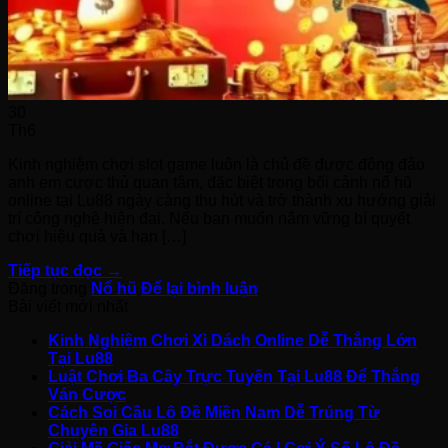
30
Th6
Kinh nghiệm chơi slot game luôn là chủ đề được đông đảo
anh em cược thủ quan tâm, đặc biệt trong bối cảnh nổ hũ
online tại Lu88 ngày càng thu hút và trở thành xu hướng giải
trí công nghệ hiện đại. Nếu bạn muốn nắm vững bí quyết
chơi hiệu quả và hạn […]
Tiếp tục đọc
→
Đăng trong
Nổ hũ
Để lại bình luận
Bài viết mới nhất
Kinh Nghiệm Chơi Xì Dách Online Dễ Thắng Lớn
Tại Lu88
Luật Chơi Ba Cây Trực Tuyến Tại Lu88 Để Thắng
Ván Cược
Cách Soi Cầu Lô Đề Miền Nam Dễ Trúng Từ
Chuyên Gia Lu88