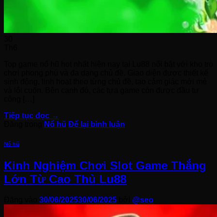
30
Th6
Top game nổ hũ hot nhất hiện nay tại Lu88 nổi bật với kho trò
chơi phong phú và đa dạng chủ đề. Giao diện được thiết kế
sinh động, linh hoạt theo từng chủ đề, tạo cảm giác mới mẻ
và lôi cuốn. Bên cạnh đó, các tựa game còn được đầu tư
công […]
Tiếp tục đọc
→
Đăng trong
Nổ hũ
Để lại bình luận
Nổ hũ
Kinh Nghiệm Chơi Slot Game Thắng
Lớn Từ Cao Thủ Lu88
Đăng vào
30/06/2025
30/06/2025
bởi
@seo