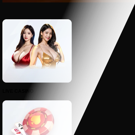
LIVE CASINO