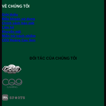
của hàng triệu game thủ trên toàn thế giới bởi những lý
do sau:
VỀ CHÚNG TÔI
Giới thiệu
Nền tảng pháp lý rõ ràng
Điều khoản sử dụng
Chính sách bảo mật
Người chơi có thể yên tâm giải trí mà không phải lo lắng
Liên hệ
về hành vi gian lận hay rủi ro tiềm ẩn bởi:
Khuyến mãi
Miễn trừ trách nhiệm
Nhà cái đã được chính phủ Philippines cấp phép
CEO Hoàng Cao Sơn
và giám sát, đảm bảo hoạt động minh bạch, có cơ
quan quản lý theo dõi sát sao.
Sở hữu giấy phép từ Southeast Asian Gambling
Commission (SAGC) – một trong những tổ chức
có tiếng trong ngành cá cược khu vực và quốc tế.
ĐỐI TÁC CỦA CHÚNG TÔI
Được chứng nhận bởi Ủy ban Giám sát Cờ bạc
Isle of Man, đảm bảo mọi dịch vụ cung cấp đều
tuân thủ nghiêm ngặt các chuẩn mực quốc tế.
Giao diện web đẹp mắt, hoạt động mượt
mà
Website của Lu88club được xây dựng theo phong cách
hiện đại, với bố cục hợp lý và rõ ràng. Các danh mục
trọng yếu như Thể thao, Casino hay Khuyến mãi được