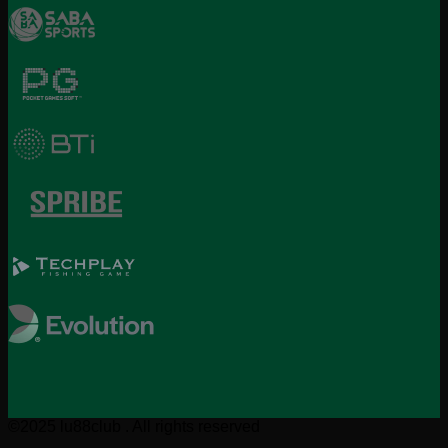
sắp xếp thông minh, khoa học giúp người dùng dễ dàng
bắt nhịp.
Bên cạnh đó, nhờ ứng dụng công nghệ tối ưu, nhà cái
này hoạt động mượt mà trên mọi thiết bị, từ máy tính
đến smartphone.
Mọi thể loại game cá cược đều được
update liên tục
Khi truy cập vào nền tảng của chúng tôi, người chơi sẽ
dễ dàng khám phá những tựa game cá cược yêu thích
nhất. Hệ thống nhà cái cung cấp đa dạng các thể loại
như cá cược thể thao với hàng ngàn trận đấu diễn ra
mỗi ngày, casino trực tuyến hấp dẫn, các trò chơi bài, xổ
số, game nổ hũ, bắn cá,…
©2025 lu88club . All rights reserved