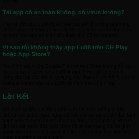
thứ ba.
Tải app có an toàn không, có virus không?
File cài đặt app Lu88 được kiểm duyệt kỹ lưỡng và không
chứa virus. Hệ thống bảo mật SSL và kiểm tra mã độc định
kỳ đảm bảo app an toàn cho thiết bị di động của bạn.
Vì sao tôi không thấy app Lu88 trên CH Play
hoặc App Store?
Do chính sách của Google Play và App Store không hỗ trợ
ứng dụng cá cược, nên Lu88 không được phép hiển thị
công khai tại các kho ứng dụng này. Bạn chỉ có thể tải app từ
website chính thức của Lu88 để đảm bảo chính xác.
Lời Kết
Với hướng dẫn chi tiết ở trên, việc tải app Lu88 giờ đây
không còn là trở ngại, ngay cả với những người lần đầu làm
quen với cá cược online. Dù bạn dùng Android hay iPhone,
chỉ với vài bước đơn giản, bạn đã có thể mang cả thế giới
game đổi thưởng, cá cược thể thao và casino trực tuyến vào
trong smartphone của mình.