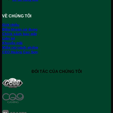
VỀ CHÚNG TÔI
Giới thiệu
Điều khoản sử dụng
Chính sách bảo mật
Liên hệ
Khuyến mãi
Miễn trừ trách nhiệm
CEO Hoàng Cao Sơn
ĐỐI TÁC CỦA CHÚNG TÔI