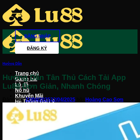
Bỏ
qua
nội
dung
ĐĂNG NHẬP
ĐĂNG KÝ
Hướng Dẫn
Trang chủ
Hướng Dẫn Tân Thủ Cách Tải App
Game bài
Lu88 Đơn Giản, Nhanh Chóng
Lô đề
Nổ hũ
Khuyến Mãi
Đăng vào
22/04/2025
22/04/2025
bởi
Hoàng Cao Sơn
Hệ Thống Đại Lý
Hướng Dẫn
Tải App
Rút Tiền
Nạp Tiền
Đăng Ký