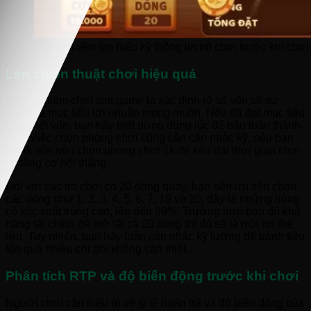
Kinh nghiệm tìm hiểu kỹ thông tin trò chơi trước khi chơi
Lên chiến thuật chơi hiệu quả
Kinh nghiệm chơi slot game là xác định rõ số vốn sẽ sử
dụng và mục tiêu lợi nhuận mong muốn. Nếu đã đạt mục tiêu
hoặc hết vốn, bạn hãy biết dừng đúng lúc để bảo toàn thành
quả. Việc chọn phòng chơi cũng cần cân nhắc kỹ, nếu bạn
có 4k vốn nên chọn phòng chơi 1k để kéo dài thời gian chơi
và tăng cơ hội thắng.
Đối với các trò chơi có 20 dòng quay, bạn nên ưu tiên chọn
các dòng như 1, 2, 3, 4, 5, 6, 7, 19 và 20, đây là những dòng
có xác suất trúng cao, lên đến 99%. Trường hợp bạn đủ khả
năng tài chính để mở tất cả 20 dòng thì đó sẽ là một lợi thế
lớn. Tuy nhiên, bạn hãy luôn cân nhắc kỹ lưỡng để tránh tiêu
tốn quá nhiều chi phí không cần thiết.
Phân tích RTP và độ biến động trước khi chơi
Người chơi cần hiểu rõ về tỷ lệ hoàn trả và độ biến động của