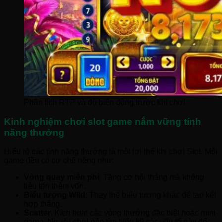
Phân tích RTP và độ biến động trước khi chơi
Kinh nghiệm chơi slot game nắm vững tính
năng thưởng
Hiểu rõ các tính năng thưởng là một lợi thế khi chơi Slot. Mỗi
game đều có cơ chế riêng như:
Vòng quay miễn phí
: Tăng cơ hội thắng mà không
tiêu tốn thêm vốn.
Biểu tượng Wild
: Thay thế biểu tượng khác để tạo kết
hợp thắng.
Scatter
: Kích hoạt các vòng thưởng đặc biệt hoặc mini-
game. Người chơi nên tìm hiểu kỹ các yếu tố này để