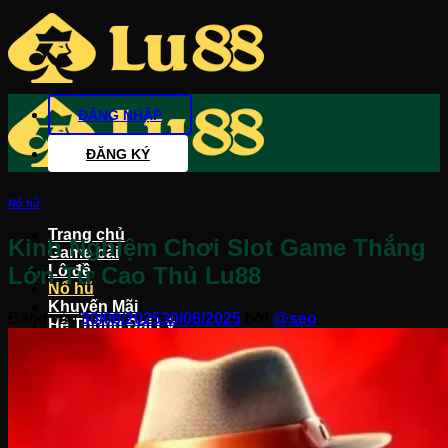
Bỏ
qua
nội
dung
ĐĂNG NHẬP
ĐĂNG KÝ
Nổ hũ
Trang chủ
Kinh Nghiệm Chơi Slot Game Thắng
Game bài
Lớn Từ Cao Thủ Lu88
Lô đề
Nổ hũ
Khuyến Mãi
Đăng vào
30/06/2025
30/06/2025
bởi
@seo
Hệ Thống Đại Lý
Hướng Dẫn
Tải App
Rút Tiền
Nạp Tiền
Đăng Ký