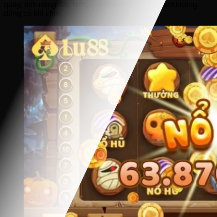
quay, tính năng đặc biệt,… để tránh những sai sót không
đáng có khi chơi.