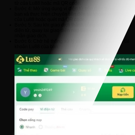
tử của Lu88 hoặc mã QR code.
Bước 4: Mở ứng dụng ví điện tử trên điện thoại của
bạn và thực hiện chuyển tiền đến tài khoản ví điện tử
của Lu88 hoặc quét mã QR code.
Bước 5: Sau khi giao dịch thành công trên ứng dụng ví
điện tử, quay lại giao diện nạp tiền của Lu88 và xác
nhận giao dịch.
Bước 6: Chờ hệ thống xử lý và cập nhật số dư vào tài
khoản Lu88 của bạn.