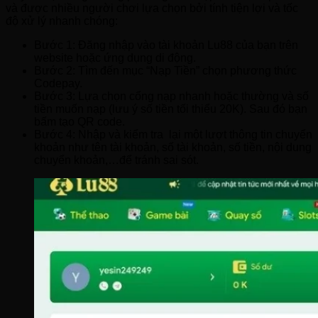
và được nhiều người chơi lựa chọn bởi tính tiện lợi và tốc
độ xử lý nhanh chóng:
Bước 1: Đăng nhập vào tài khoản Lu88 của bạn trên
website hoặc ứng dụng di động.
Bước 2: Tìm đến mục “Nạp Tiền” chọn phương thức
Codepay.
Bước 3: Lựa chọn cổng nạp nhanh hoặc thường và số
tiền muốn nạp (lưu ý số tiền tối thiểu 20K). Sau đó bạn
bấm tạo QR code.
Bước 4: Nhập và kiểm tra lại một lượt thông tin chuyển
khoản như tên tài khoản, số tài khoản, số tiền, nội dung
chuyển khoản,…để tránh sai sót.