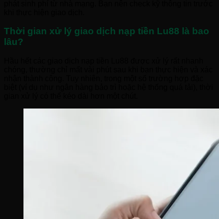
phát sinh phí từ nhà mạng. Bạn nên check kỹ thông tin trước
khi thực hiện giao dịch.
Thời gian xử lý giao dịch nạp tiền Lu88 là bao
lâu?
Hầu hết các giao dịch nạp tiền Lu88 được xử lý rất nhanh
chóng, thường chỉ mất vài phút sau khi bạn thực hiện và xác
nhận thành công. Tuy nhiên, trong một số trường hợp đặc
biệt (ví dụ như ngân hàng bảo trì hoặc hệ thống quá tải), thời
gian xử lý có thể kéo dài hơn một chút.