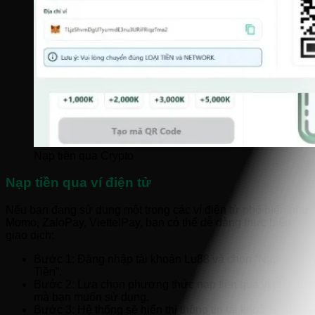
Nạp tiền qua Crypto
Nạp tiền qua ví điện tử
Nếu bạn đang sử dụng một trong các ví điện tử phổ biến như
Momo, ZaloPay, ViettelPay, bạn có thể dễ dàng thực hiện
giao dịch:
Bước 1: Đăng nhập tài khoản Lu88 và chọn “Nạp
Tiền”.
Bước 2: Lựa chọn phương thức nạp tiền qua ví điện tử
mà bạn muốn sử dụng.
Bước 3: Hệ thống sẽ hiển thị thông tin tài khoản ví điện