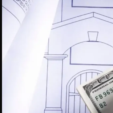
ĐĂNG NHẬP
ĐĂNG KÝ