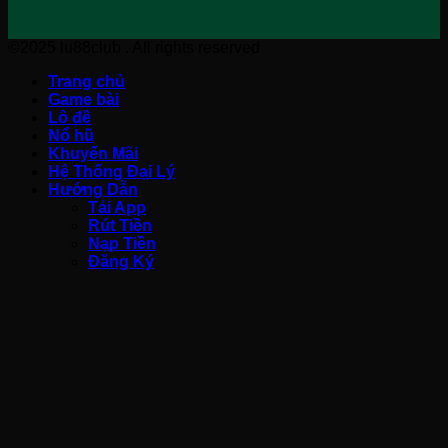
©2025 lu88club . All rights reserved
Trang chủ
Game bài
Lô đề
Nổ hũ
Khuyến Mãi
Hệ Thống Đại Lý
Hướng Dẫn
Tải App
Rút Tiền
Nạp Tiền
Đăng Ký