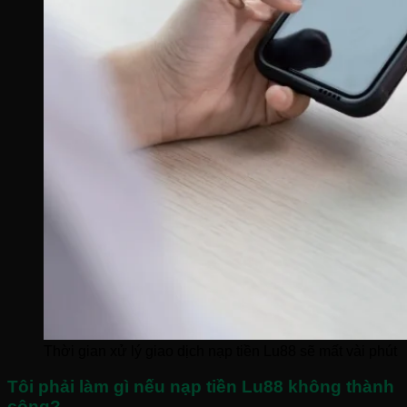
Thời gian xử lý giao dịch nạp tiền Lu88 sẽ mất vài phút
Tôi phải làm gì nếu nạp tiền Lu88 không thành
công?