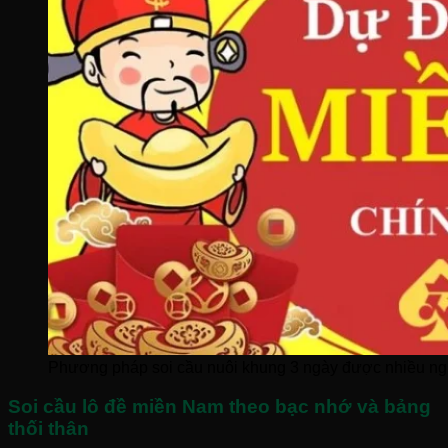
Phương pháp soi cầu nuôi khung 3 ngày được nhiều n
Soi cầu lô đề miền Nam theo bạc nhớ và bảng
thối thân