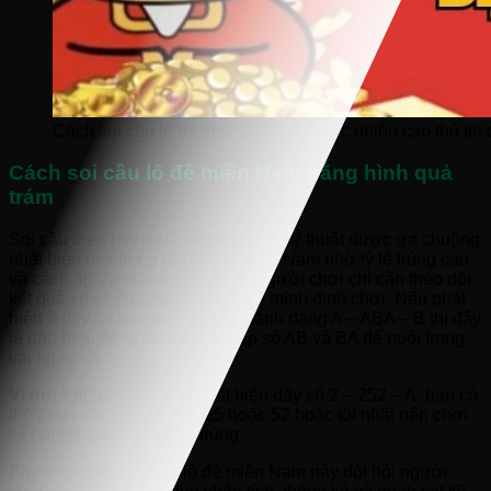
Cách soi cầu lô đề theo dạng số được nhiều cao thủ tin
Cách soi cầu lô đề miền Nam bằng hình quả
trám
Soi cầu theo hình quả trám đang là kỹ thuật được ưa chuộng
nhất hiện nay trong giới lô đề miền Nam nhờ tỷ lệ trúng cao
và cách áp dụng khá đơn giản. Người chơi chỉ cần theo dõi
kết quả xổ số của kỳ trước tại đài mình định chơi. Nếu phát
hiện 3 dãy số khi ghép lại tạo thành dạng A – ABA – B thì đây
là dấu hiệu để lựa chọn các cặp số AB và BA để nuôi trong
vài ngày tới.
Ví dụ:
Khi bảng kết quả xuất hiện dãy số 2 – 252 – A, bạn có
thể chọn các con số như 25 hoặc 52 hoặc tốt nhất nên chơi
cả hai để tăng khả năng trúng.
Phương pháp soi cầu lô đề miền Nam này đòi hỏi người