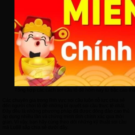
Tổng hợp các cách soi cầu lô đề hôm nay từ bậc cao th
Các chuyên gia trong lĩnh vực soi cầu luôn nỗ lực chia sẻ
đến người chơi lô đề những bí quyết soi cầu thực tế nhất.
Đây đều là những phương pháp đã được đông đảo cao thủ
áp dụng nhiều lần và chứng minh tính chính xác qua thời
gian. Vì vậy, bạn hãy cùng theo dõi những kỹ thuật soi cầu
mà Lu88 sắp chia sẻ dưới đây.