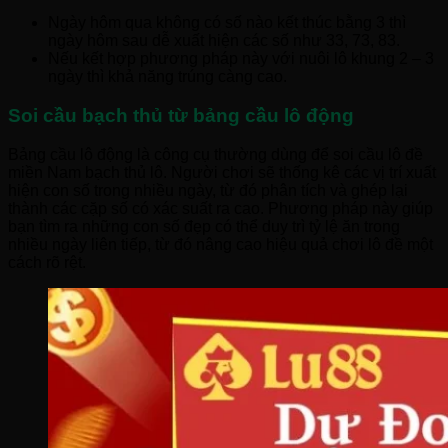
Ngày hôm qua không có số nào kết thúc bằng 3 thì
ngày hôm sau dễ xuất hiện các số như 33, 73, 83.
Nếu kết hợp phương pháp này với nuôi lô khung 2 – 3
ngày thì khả năng trúng càng cao.
Soi cầu bạch thủ từ bảng cầu lô động
Bảng cầu lô động là công cụ thường dùng để soi cầu lô đề
miền Nam bạch thủ lô. Người chơi sẽ thống kê các vị trí xuất
hiện con số trong nhiều ngày, từ đó phân tích và ghép lại
thành các cặp số có xác suất ra cao. Phương pháp này giúp
bạn tìm ra những con số đẹp có thể duy trì tỷ lệ ăn trong
nhiều ngày liên tiếp, từ đó nâng cao hiệu quả chơi lô đề một
cách rõ rệt.