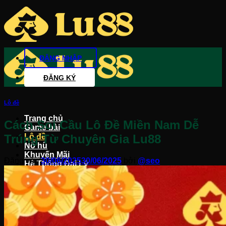
Bỏ
qua
nội
dung
ĐĂNG NHẬP
ĐĂNG KÝ
Lô đề
Trang chủ
Cách Soi Cầu Lô Đề Miền Nam Dễ
Game bài
Trúng Từ Chuyên Gia Lu88
Lô đề
Nổ hũ
Khuyến Mãi
Đăng vào
30/06/2025
30/06/2025
bởi
@seo
Hệ Thống Đại Lý
Hướng Dẫn
Tải App
Rút Tiền
Nạp Tiền
Đăng Ký