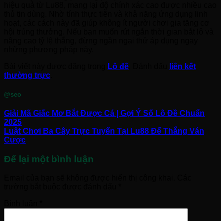
hiệu quả từ Lu88, mang lại độ chính xác cao được nhiều cao
thủ tin dùng. Nhờ tính thực tiễn và khả năng ứng dụng linh
hoạt, các cách này đã giúp không ít người chơi gia tăng cơ
hội trúng thưởng. Nếu bạn muốn rút ngắn thời gian bắt lô và
nâng cao tỷ lệ thắng, đừng ngần ngại thử áp dụng ngay
những phương pháp này.
Bài viết này được đăng trong
Lô đề
. Đánh dấu
liên kết
thường trực
.
@seo
Giải Mã Giấc Mơ Bắt Được Cá | Gợi Ý Số Lô Đề Chuẩn
2025
Luật Chơi Ba Cây Trực Tuyến Tại Lu88 Để Thắng Ván
Cược
Để lại một bình luận
Email của bạn sẽ không được hiển thị công khai.
Các
trường bắt buộc được đánh dấu
*
Bình luận
*