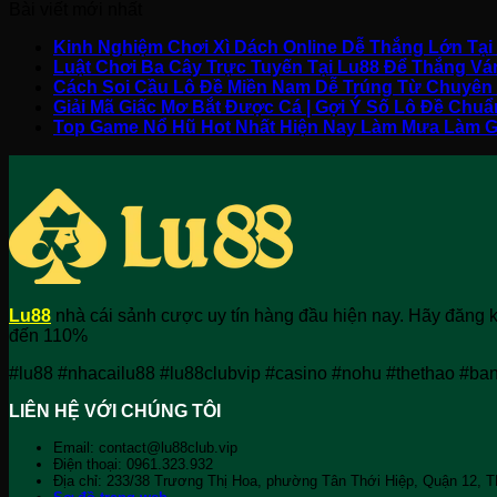
Bài viết mới nhất
Kinh Nghiệm Chơi Xì Dách Online Dễ Thắng Lớn Tại
Luật Chơi Ba Cây Trực Tuyến Tại Lu88 Để Thắng V
Cách Soi Cầu Lô Đề Miền Nam Dễ Trúng Từ Chuyên 
Giải Mã Giấc Mơ Bắt Được Cá | Gợi Ý Số Lô Đề Chuẩ
Top Game Nổ Hũ Hot Nhất Hiện Nay Làm Mưa Làm Gi
Lu88
nhà cái sảnh cược uy tín hàng đầu hiện nay. Hãy đăng k
đến 110%
#lu88 #nhacailu88 #lu88clubvip #casino #nohu #thethao #ba
LIÊN HỆ VỚI CHÚNG TÔI
Email: contact@lu88club.vip
Điện thoại:
0961.323.932
Địa chỉ:
233/38 Trương Thị Hoa, phường Tân Thới Hiệp, Quận 12, T