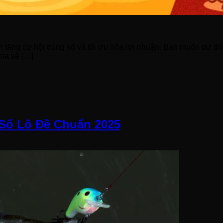
i tăng cơ hội trúng số và tối ưu hóa lợi nhuận. Bạn muốn dự đ
hia sẻ […]
 Số Lô Đề Chuẩn 2025