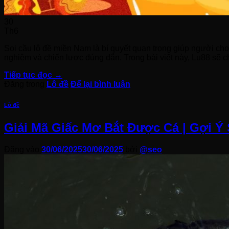
30
Th6
Soi cầu lô đề miền Nam là bí quyết quan trọng giúp người chơ
nghiệm và chiến lược đúng đắn. Trong bài viết này, Lu88 sẽ c
Tiếp tục đọc
→
Đăng trong
Lô đề
Để lại bình luận
Lô đề
Giải Mã Giấc Mơ Bắt Được Cá | Gợi Ý
Đăng vào
30/06/2025
30/06/2025
bởi
@seo