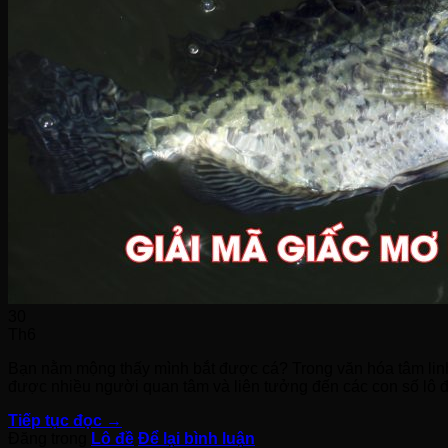
30
Th6
Bạn nằm mộng thấy mình bắt được cá? Trong văn hóa tâm linh 
được nhiều người quan tâm và liên tưởng đến các con số lô đ
Tiếp tục đọc
→
Đăng trong
Lô đề
Để lại bình luận