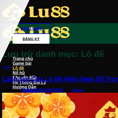
Bỏ
qua
nội
dung
ĐĂNG NHẬP
ĐĂNG KÝ
Lưu trữ danh mục:
Lô đề
Trang chủ
Game bài
Lô đề
Lô đề
Nổ hũ
Khuyến Mãi
Cách Soi Cầu Lô Đề Miền Nam Dễ Trú
Hệ Thống Đại Lý
Hướng Dẫn
Đăng vào
30/06/2025
30/06/2025
bởi
@seo
Tải App
Rút Tiền
Nạp Tiền
Đăng Ký