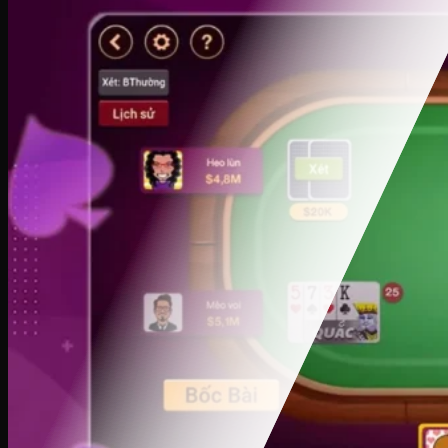
ĐĂNG NHẬP
ĐĂNG KÝ