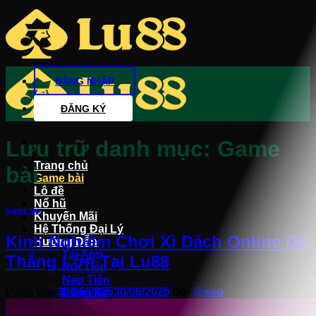
Bỏ
qua
nội
dung
ĐĂNG NHẬP
ĐĂNG KÝ
Lưu trữ danh mục:
Game
Trang chủ
bài
Game bài
Lô đề
Nổ hũ
Game bài
Khuyến Mãi
Hệ Thống Đại Lý
Kinh Nghiệm Chơi Xì Dách Online Dễ
Hướng Dẫn
Tải App
Thắng Lớn Tại Lu88
Rút Tiền
Nạp Tiền
Đăng vào
30/06/2025
30/06/2025
bởi
@seo
Đăng Ký