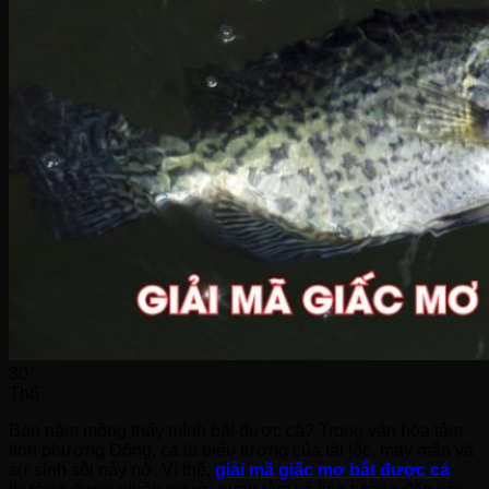
ĐĂNG NHẬP
ĐĂNG KÝ
30
Th6
Bạn nằm mộng thấy mình bắt được cá? Trong văn hóa tâm
linh phương Đông, cá là biểu tượng của tài lộc, may mắn và
sự sinh sôi nảy nở. Vì thế,
giải mã giấc mơ bắt được cá