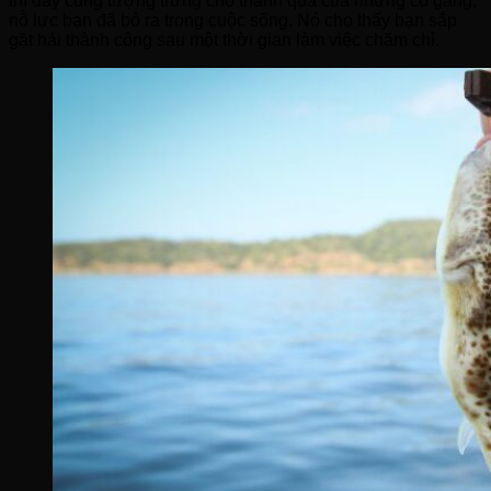
thì đây cũng tượng trưng cho thành quả của những cố gắng,
nỗ lực bạn đã bỏ ra trong cuộc sống. Nó cho thấy bạn sắp
gặt hái thành công sau một thời gian làm việc chăm chỉ.