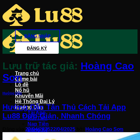
Bỏ
qua
nội
dung
ĐĂNG NHẬP
ĐĂNG KÝ
Lưu trữ tác giả:
Hoàng Cao
Trang chủ
Sơn
Game bài
Lô đề
Nổ hũ
Hướng Dẫn
Khuyến Mãi
Hệ Thống Đại Lý
Hướng Dẫn Tân Thủ Cách Tải App
Hướng Dẫn
Tải App
Lu88 Đơn Giản, Nhanh Chóng
Rút Tiền
Nạp Tiền
Đăng vào
22/04/2025
22/04/2025
bởi
Hoàng Cao Sơn
Đăng Ký