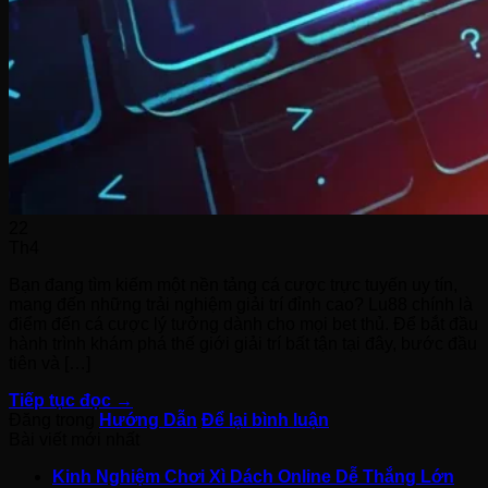
22
Th4
Bạn đang tìm kiếm một nền tảng cá cược trực tuyến uy tín,
mang đến những trải nghiệm giải trí đỉnh cao? Lu88 chính là
điểm đến cá cược lý tưởng dành cho mọi bet thủ. Để bắt đầu
hành trình khám phá thế giới giải trí bất tận tại đây, bước đầu
tiên và […]
Tiếp tục đọc
→
Đăng trong
Hướng Dẫn
Để lại bình luận
Bài viết mới nhất
Kinh Nghiệm Chơi Xì Dách Online Dễ Thắng Lớn