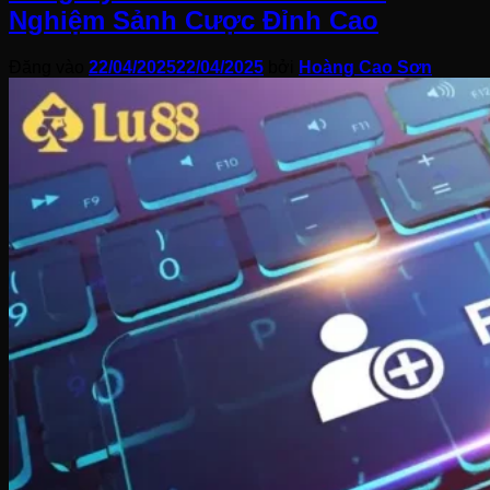
Nghiệm Sảnh Cược Đỉnh Cao
Đăng vào
22/04/2025
22/04/2025
bởi
Hoàng Cao Sơn