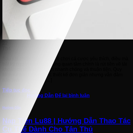
22
Th4
Sau khi chiến thắng các trò chơi cá cược yêu thích, điều mà
bất kỳ người chơi nào cũng quan tâm chính là rút tiền về tài
khoản cá nhân một cách nhanh chóng và thuận tiện. Quy
trình rút tiền Lu88 được thiết kế đơn giản nhưng vẫn đảm
bảo tính bảo mật và […]
Tiếp tục đọc
→
Đăng trong
Hướng Dẫn
Để lại bình luận
Hướng Dẫn
Nạp Tiền Lu88 | Hướng Dẫn Thao Tác
Cụ Thể Dành Cho Tân Thủ