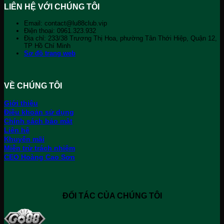
LIÊN HỆ VỚI CHÚNG TÔI
Email: contact@lu88club.vip
Điện thoại:
0961.323.932
Địa chỉ:
233/38 Trương Thị Hoa, phường Tân Thới Hiệp, Quận 12,
TP Hồ Chí Minh
Sơ đồ trang web
VỀ CHÚNG TÔI
Giới thiệu
Điều khoản sử dụng
Chính sách bảo mật
Liên hệ
Khuyến mãi
Miễn trừ trách nhiệm
CEO Hoàng Cao Sơn
ĐỐI TÁC CỦA CHÚNG TÔI