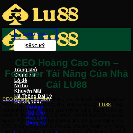
Bỏ
qua
nội
dung
ĐĂNG NHẬP
ĐĂNG KÝ
CEO Hoàng Cao Sơn –
Trang chủ
Founder Tài Năng Của Nhà
Game bài
Lô đề
Cái LU88
Nổ hũ
Khuyến Mãi
Hệ Thống Đại Lý
CEO Hoàng Cao Sơn
không còn xa lạ với cộng đồng bet
Hướng Dẫn
thủ Việt. Ông là người đã khai sinh ra nhà cái
LU88
– một
Tải App
trong những nhà cái trực tuyến uy tín hàng đầu thị trường
Rút Tiền
Châu Á. Hành trình từ một thanh niên trẻ đầy hoài bão đến
Nạp Tiền
người lãnh đạo tiên phong trong lĩnh vực game online của
Đăng Ký
CEO Hoàng Cao Sơn là một câu chuyện truyền cảm hứng.
Hãy cùng tìm hiểu chi tiết bài viết dưới đây để tìm câu trả lời.