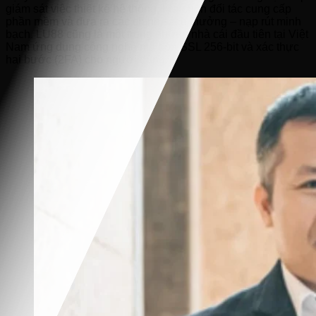
giám sát việc thiết kế hệ thống, lựa chọn đối tác cung cấp
phần mềm và đưa ra các chính sách thưởng – nạp rút minh
bạch. LU88 cũng là một trong những nhà cái đầu tiên tại Việt
Nam ứng dụng công nghệ mã hóa SSL 256-bit và xác thực
hai bước (2FA) cho người dùng.