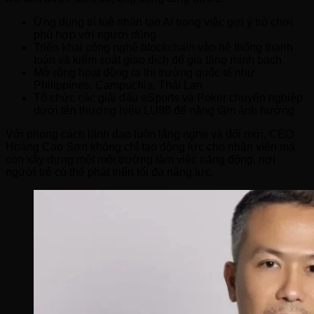
Ứng dụng trí tuệ nhân tạo AI trong việc gợi ý trò chơi
phù hợp với người dùng
Triển khai công nghệ blockchain vào hệ thống thanh
toán và kiểm soát giao dịch để gia tăng minh bạch
Mở rộng hoạt động ra thị trường quốc tế như
Philippines, Campuchia, Thái Lan
Tổ chức các giải đấu eSports và Poker chuyên nghiệp
dưới tên thương hiệu LU88 để nâng tầm ảnh hưởng
Với phong cách lãnh đạo luôn lắng nghe và đổi mới, CEO
Hoàng Cao Sơn không chỉ tạo động lực cho nhân viên mà
còn xây dựng một môi trường làm việc năng động, nơi
người trẻ có thể phát triển tối đa năng lực.