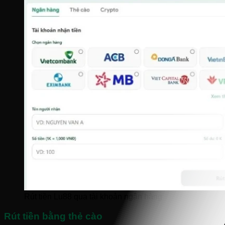
Rút tiền Lu88 qua tài khoản ngân hàng
Rút tiền bằng thẻ cào