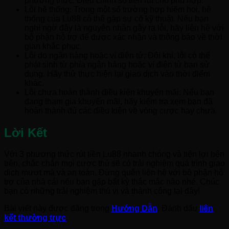
phương thức. Điều chỉnh số tiền rút cho phù hợp.
Lỗi hệ thống: Trong một số trường hợp hiếm hoi, hệ
thống của Lu88 có thể gặp sự cố kỹ thuật. Nếu bạn
nghi ngờ đây là nguyên nhân gây ra lỗi, hãy liên hệ với
bộ phận hỗ trợ để được xác nhận và thông báo về thời
gian khắc phục.
Lỗi do ngân hàng hoặc ví điện tử: Đôi khi, lỗi có thể
phát sinh từ phía ngân hàng hoặc ví điện tử bạn sử
dụng. Hãy thử thực hiện lại giao dịch vào thời điểm
khác.
Lỗi chưa hoàn thành điều kiện khuyến mãi: Nếu bạn
đang tham gia khuyến mãi, hãy kiểm tra xem bạn đã
hoàn thành đủ các điều kiện về vòng cược hay chưa.
Lời Kết
Với 3 phương thức rút tiền Lu88 nhanh chóng và tiện lợi bên
trên, chắc chắn mọi cược thủ sẽ có trải nghiệm quá trình giao
dịch mượt mà và an toàn. Đừng quên liên hệ với bộ phận hỗ
trợ của nhà cái nếu bạn gặp bất kỳ thắc mắc nào nhé. Chúc
bạn có những trải nghiệm thú vị và thành công tại đây!
Bài viết này được đăng trong
Hướng Dẫn
. Đánh dấu
liên
kết thường trực
.