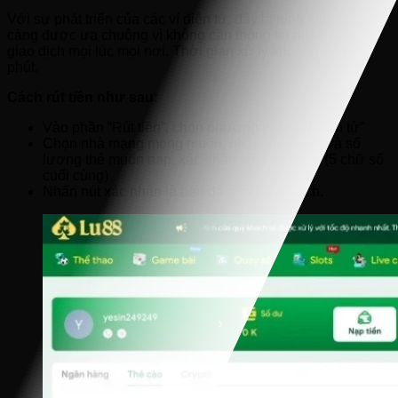
Với sự phát triển của các ví điện tử, đây là hình thức ngày
càng được ưa chuộng vì không cần thông tin ngân hàng, lại
giao dịch mọi lúc mọi nơi. Thời gian xử lý khoảng từ 1–5
phút.
Cách rút tiền như sau:
Vào phần “Rút tiền”, chọn phương thức “Ví điện tử”
Chọn nhà mạng mong muốn, nhập mệnh giá và số
lượng thẻ muốn nạp, xác nhận số điện thoại (5 chữ số
cuối cùng)
Nhấn nút xác nhận là bạn đã xong giao dịch.