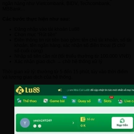
ngân hàng như Vietcombank, BIDV, Techcombank,
MBBank…
Các bước thực hiện như sau:
Đăng nhập vào tài khoản Lu88
Chọn mục “Rút tiền”
Điền thông tin rút tiền bao gồm: tên chủ tài khoản, số tài
khoản, tên ngân hàng, xác nhận số điện thoại (5 chữ
số cuối cùng)
Nhập số tiền cần rút (tối thiểu thường từ 100.000 VNĐ)
Xác nhận giao dịch → chờ hệ thống xử lý
Thời gian xử lý: thường từ 5 đến 15 phút, tùy vào thời điểm
và lượng giao dịch của hệ thống.