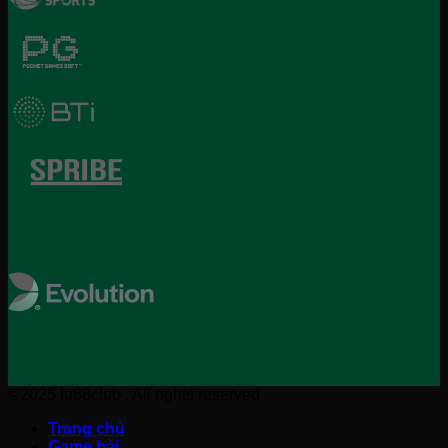
©2025 lu88club . All rights reserved
Trang chủ
Game bài