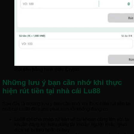
Rút tiền bằng hình thức Crypto
Những lưu ý bạn cần nhớ khi thực
hiện rút tiền tại nhà cái Lu88
Sau đây là những lưu ý bạn cần nhớ khi thực hiện rút tiền tại
nhà cái Lu88 để tránh phát sinh lỗi không đáng có:
Lu88 chỉ cho phép rút tiền về tài khoản cùng tên với tài
khoản đăng ký. Nếu dùng tài khoản người khác, giao
dịch sẽ bị treo hoặc bị hủy.