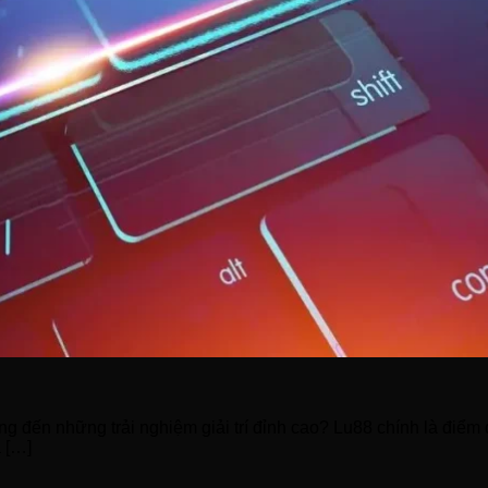
ng đến những trải nghiệm giải trí đỉnh cao? Lu88 chính là điểm
à […]