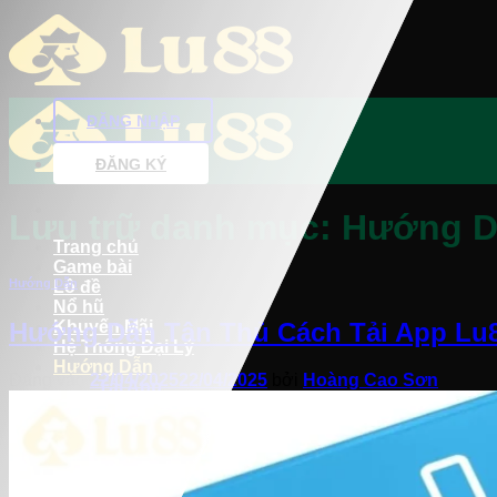
Bỏ
qua
nội
dung
ĐĂNG NHẬP
ĐĂNG KÝ
Lưu trữ danh mục:
Hướng D
Trang chủ
Game bài
Hướng Dẫn
Lô đề
Nổ hũ
Khuyến Mãi
Hướng Dẫn Tân Thủ Cách Tải App Lu
Hệ Thống Đại Lý
Hướng Dẫn
Đăng vào
22/04/2025
22/04/2025
bởi
Hoàng Cao Sơn
Tải App
Rút Tiền
Nạp Tiền
Đăng Ký