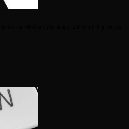
á cược tại Việt Nam. Vậy tải app Lu88 có lợi ích gì, cài đặt