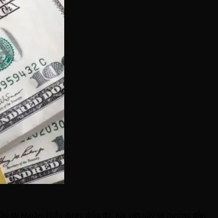
 vào tài khoản. Hiểu được điều đó, bài viết này sẽ hướng dẫn