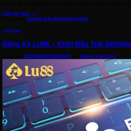
chi tiết về các phương thức nạp tiền Lu88 cơ bản, giúp bạn th
Tiếp tục đọc
→
Đăng trong
Hướng Dẫn
Để lại bình luận
Hướng Dẫn
Đăng Ký Lu88 – Khởi Đầu Trải Nghiệ
Đăng vào
22/04/2025
22/04/2025
bởi
Hoàng Cao Sơn