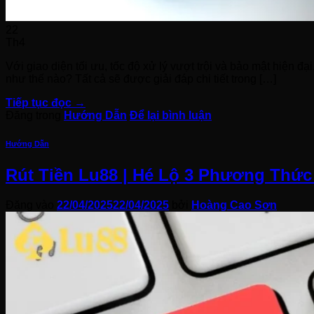
22
Th4
Với giao diện tối ưu, tốc độ xử lý vượt trội và bảo mật hiện đ
như thế nào? Tất cả sẽ được giải đáp chi tiết trong […]
Tiếp tục đọc
→
Đăng trong
Hướng Dẫn
Để lại bình luận
Hướng Dẫn
Rút Tiền Lu88 | Hé Lộ 3 Phương Thứ
Đăng vào
22/04/2025
22/04/2025
bởi
Hoàng Cao Sơn