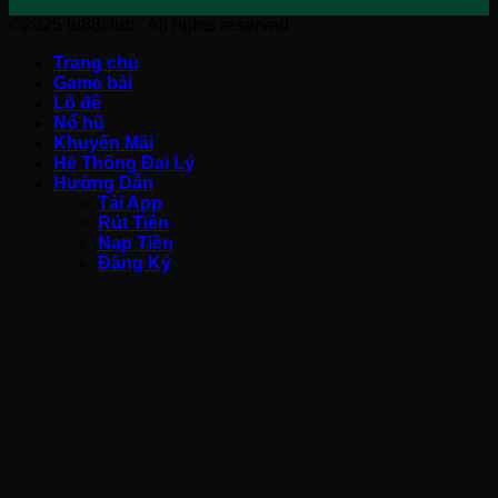
©2025 lu88club . All rights reserved
Trang chủ
Game bài
Lô đề
Nổ hũ
Khuyến Mãi
Hệ Thống Đại Lý
Hướng Dẫn
Tải App
Rút Tiền
Nạp Tiền
Đăng Ký