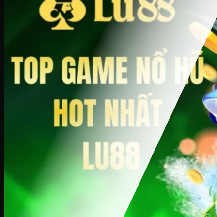
ĐĂNG NHẬP
ĐĂNG KÝ