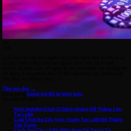
30
Th6
Luật chơi ba cây trực tuyến tại LU88 mang đến sự thú vị và
cơ hội chiến thắng lớn cho người chơi. Với cách chơi
nhanh, dễ hiểu, bạn sẽ ngay lập tức hòa mình vào không khí
sôi động. Cùng khám phá chi tiết luật chơi, các chiến thuật
độc đáo, và những mẹo […]
Tiếp tục đọc
→
Đăng trong
Game bài
Để lại bình luận
Bài viết mới nhất
Kinh Nghiệm Chơi Xì Dách Online Dễ Thắng Lớn
Tại Lu88
Luật Chơi Ba Cây Trực Tuyến Tại Lu88 Để Thắng
Ván Cược
Cách Soi Cầu Lô Đề Miền Nam Dễ Trúng Từ