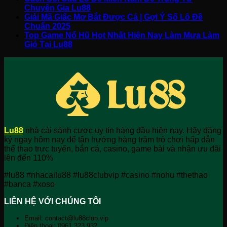
Chuyên Gia Lu88
Giải Mã Giấc Mơ Bắt Được Cá | Gợi Ý Số Lô Đề
Chuẩn 2025
Top Game Nổ Hũ Hot Nhất Hiện Nay Làm Mưa Làm
Gió Tại Lu88
Lu88
nhà cái sảnh cược uy tín hàng đầu hiện nay. Hãy đăng
ký ngay hôm nay để tận hưởng hàng trăm trò chơi hấp dẫn
thể thao trực tuyến, bắn cá, casino, game bài và nhận ưu đãi
lên đến 110%
#lu88 #nhacailu88 #lu88clubvip #casino #nohu #thethao
#banca #xoso
LIÊN HỆ VỚI CHÚNG TÔI
Email: contact@lu88club.vip
Điện thoại:
0961.323.932