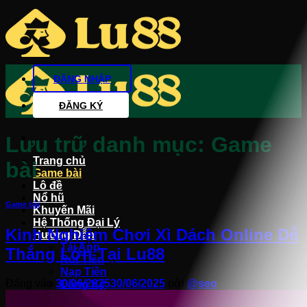
Bỏ
qua
nội
dung
ĐĂNG NHẬP
ĐĂNG KÝ
Lưu trữ danh mục:
Game
Trang chủ
bài
Game bài
Lô đề
Nổ hũ
Game bài
Khuyến Mãi
Hệ Thống Đại Lý
Kinh Nghiệm Chơi Xì Dách Online Dễ
Hướng Dẫn
Tải App
Thắng Lớn Tại Lu88
Rút Tiền
Nạp Tiền
Đăng vào
30/06/2025
30/06/2025
bởi
@seo
Đăng Ký