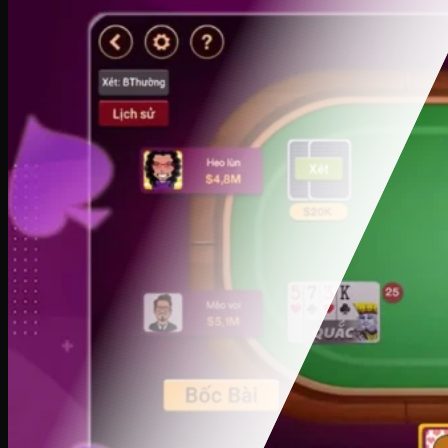
ĐĂNG NHẬP
ĐĂNG KÝ