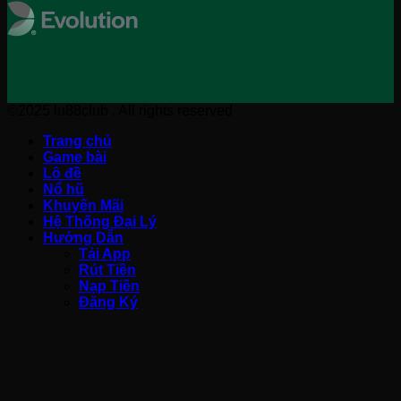
©2025 lu88club . All rights reserved
Trang chủ
Game bài
Lô đề
Nổ hũ
Khuyến Mãi
Hệ Thống Đại Lý
Hướng Dẫn
Tải App
Rút Tiền
Nạp Tiền
Đăng Ký