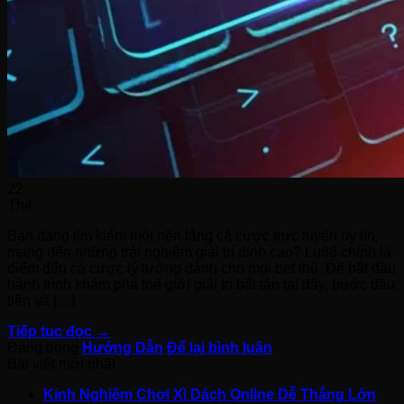
22
Th4
Bạn đang tìm kiếm một nền tảng cá cược trực tuyến uy tín,
mang đến những trải nghiệm giải trí đỉnh cao? Lu88 chính là
điểm đến cá cược lý tưởng dành cho mọi bet thủ. Để bắt đầu
hành trình khám phá thế giới giải trí bất tận tại đây, bước đầu
tiên và […]
Tiếp tục đọc
→
Đăng trong
Hướng Dẫn
Để lại bình luận
Bài viết mới nhất
Kinh Nghiệm Chơi Xì Dách Online Dễ Thắng Lớn